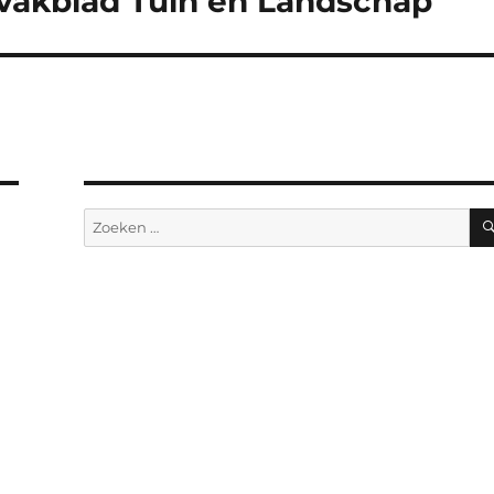
n vakblad Tuin en Landschap
Zoeken
naar: