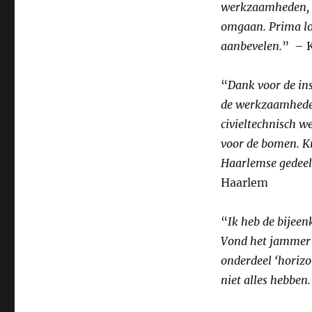
werkzaamheden, m
omgaan. Prima loc
aanbevelen.
” – K
“
Dank voor de ins
de werkzaamheden
civieltechnisch w
voor de bomen. Kn
Haarlemse gedeel
Haarlem
“
Ik heb de bijeen
Vond het jammer d
onderdeel ‘horizo
niet alles hebben.