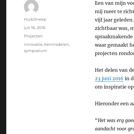
Een van mijn vo
mij meer te rich
Auteur
HuibSneep
vijf jaar gelede
Geplaatst
juli 16, 2016
zichtbaar was, m
op
Categorieën
Projecten
spraakmakende p
Tags
innovatie
,
kennisdelen
,
waar gemaakt he
symposium
projecten rondo
Het delen van d
23 juni 2016
in d
om inspiratie op
Hieronder een aa
“
Het was erg goe
aandacht voor gro