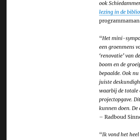
ook Schiedammers
lezing in de bibli
programmamanag
“
Het mini-sympos
een groenmens vo
‘renovatie’ van 
boom en de groeip
bepaalde. Ook nu 
juiste deskundigh
waarbij de totale
projectopgave. Di
kunnen doen. De d
– Radboud Sinn
“
Ik vond het heel