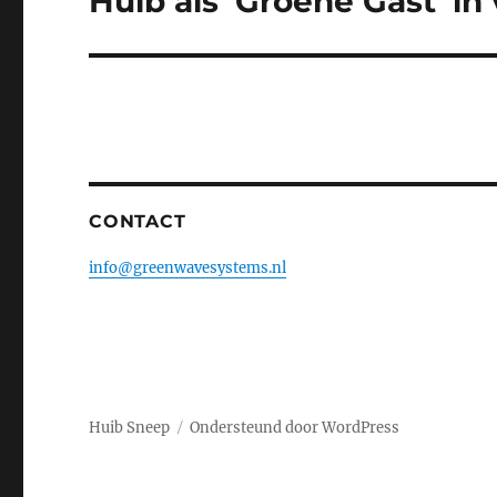
Huib als ‘Groene Gast’ i
bericht:
CONTACT
info@greenwavesystems.nl
Huib Sneep
Ondersteund door WordPress