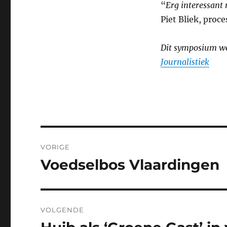
“
Erg interessant
Piet Bliek, pro
Dit symposium w
Journalistiek
Bericht
VORIGE
navigatie
Voedselbos Vlaardingen
Vorig
bericht:
VOLGENDE
Volgend