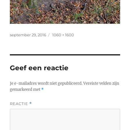
Geplaatst
Volledige
september 29, 2016
1060 × 1600
op
grootte
Geef een reactie
Je e-mailadres wordt niet gepubliceerd.
Vereiste velden zijn
gemarkeerd met
*
REACTIE
*