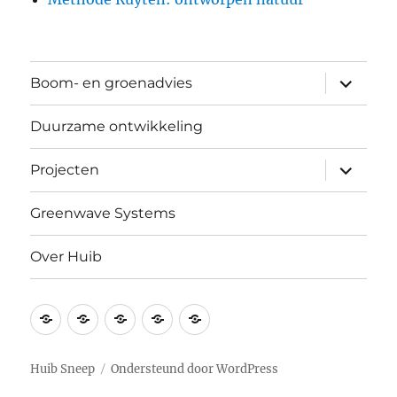
submen
Boom- en groenadvies
uitvouw
Duurzame ontwikkeling
submen
Projecten
uitvouw
Greenwave Systems
Over Huib
Boom-
Duurzame
Projecten
Greenwave
Over
en
ontwikkeling
Systems
Huib
groenadvies
Huib Sneep
Ondersteund door WordPress