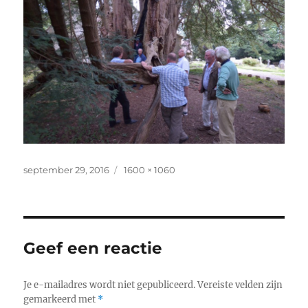
Geplaatst
Volledige
september 29, 2016
1600 × 1060
op
grootte
Geef een reactie
Je e-mailadres wordt niet gepubliceerd.
Vereiste velden zijn
gemarkeerd met
*